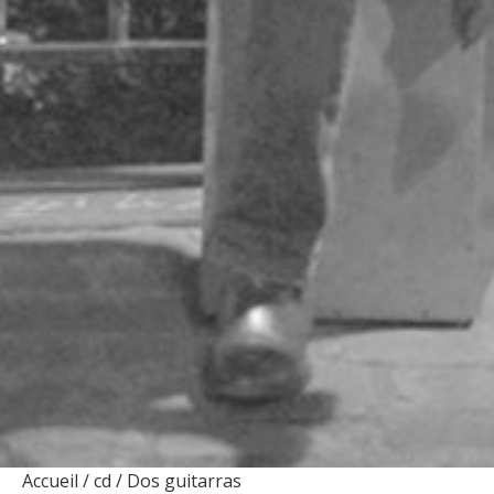
Accueil
/
cd
/ Dos guitarras